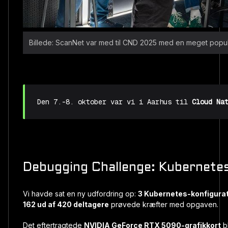
Billede: ScanNet var med til CND 2025 med en meget pop
Den 7.-8. oktober var vi i Aarhus til 
Cloud Na
Debugging Challenge: Kubernetes-
Vi havde sat en ny udfordring op:
3 Kubernetes-konfigurati
162 ud af 420 deltagere
prøvede kræfter med opgaven.
D
et eftertragtede
NVIDIA GeForce RTX 5090-grafikkort
bl