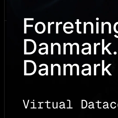
Du kan se frem til vores (til tider)
firkantede holdninger til
cloud computing
baseret på (alt for) mange års erfaring
direkte i din indbakke hver 14. dag.
Du tilmeldes ‘The Cube’ og accepterer vores
persondatapolitik
. Du kan altid trække dit samtykke